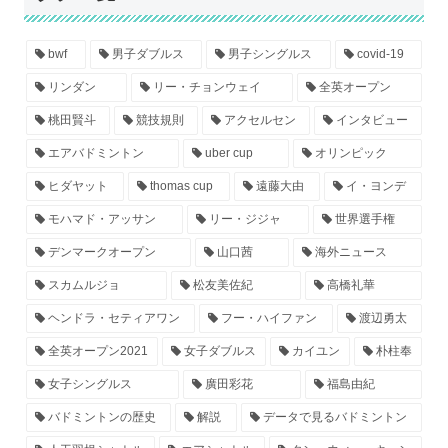
bwf
男子ダブルス
男子シングルス
covid-19
リンダン
リー・チョンウェイ
全英オープン
桃田賢斗
競技規則
アクセルセン
インタビュー
エアバドミントン
uber cup
オリンピック
ヒダヤット
thomas cup
遠藤大由
イ・ヨンデ
モハマド・アッサン
リー・ジジャ
世界選手権
デンマークオープン
山口茜
海外ニュース
スカムルジョ
松友美佐紀
高橋礼華
ヘンドラ・セティアワン
フー・ハイファン
渡辺勇太
全英オープン2021
女子ダブルス
カイユン
朴柱奉
女子シングルス
廣田彩花
福島由紀
バドミントンの歴史
解説
データで見るバドミントン