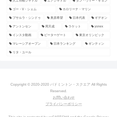
人工羽根シャトル
エアシャトル
タン・ウィー・キョン
ゴー・V・シェム
カロリーナ・マリン
プサルラ・シンドゥ
奥原希望
日本代表
ギデオン
アントンセン
周天成
ラケット
yonex
インスタ動画
ピーターゲート
東京オリンピック
マレーシアオープン
日本ランキング
ギンティン
リタ・ユール
Copyright © 2020-2020 バドミントン・スクエア All Rights
Reserved.
お問い合わせ
プライバシーポリシー