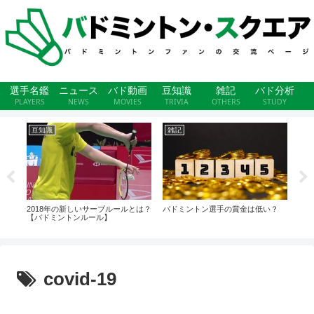
選手名鑑
ニュース
バド動画
豆知識
雑記
バド分析
PLAYERS
NEWS
MOVIES
TRIVIA
OTHERS
STUDY
豆知識
雑記
ニ
ー・チ
2018年の新しいサーブルールとは？
バドミントン選手の賞金は低い？
エア
勝)
【バドミントンルール】
covid-19