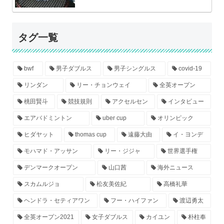
タグ一覧
bwf
男子ダブルス
男子シングルス
covid-19
リンダン
リー・チョンウェイ
全英オープン
桃田賢斗
競技規則
アクセルセン
インタビュー
エアバドミントン
uber cup
オリンピック
ヒダヤット
thomas cup
遠藤大由
イ・ヨンデ
モハマド・アッサン
リー・ジジャ
世界選手権
デンマークオープン
山口茜
海外ニュース
スカムルジョ
松友美佐紀
高橋礼華
ヘンドラ・セティアワン
フー・ハイファン
渡辺勇太
全英オープン2021
女子ダブルス
カイユン
朴柱奉