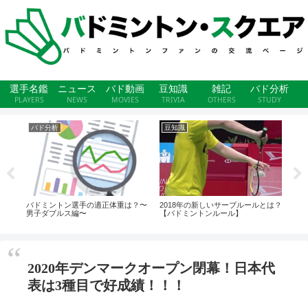
選手名鑑
ニュース
バド動画
豆知識
雑記
バド分析
PLAYERS
NEWS
MOVIES
TRIVIA
OTHERS
STUDY
バド分析
豆知識
バ
？
バドミントン選手の適正体重は？〜
2018年の新しいサーブルールとは？
【バ
男子ダブルス編〜
【バドミントンルール】
ョン
2020年デンマークオープン閉幕！日本代
表は3種目で好成績！！！