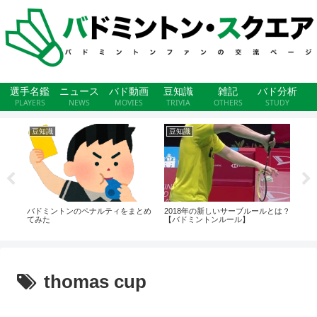
選手名鑑
ニュース
バド動画
豆知識
雑記
バド分析
PLAYERS
NEWS
MOVIES
TRIVIA
OTHERS
STUDY
豆知識
豆知識
ニ
s.
バドミントンのペナルティをまとめ
2018年の新しいサーブルールとは？
エア
てみた
【バドミントンルール】
thomas cup