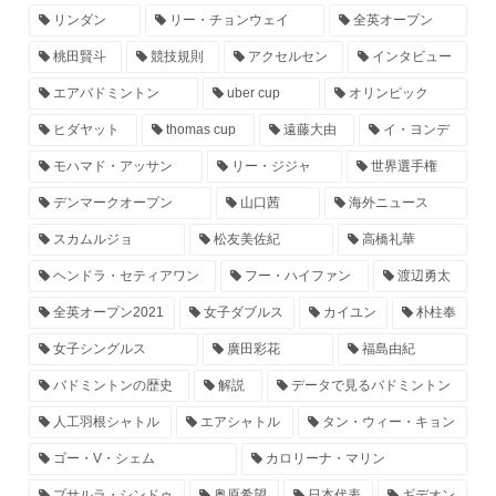
リンダン
リー・チョンウェイ
全英オープン
桃田賢斗
競技規則
アクセルセン
インタビュー
エアバドミントン
uber cup
オリンピック
ヒダヤット
thomas cup
遠藤大由
イ・ヨンデ
モハマド・アッサン
リー・ジジャ
世界選手権
デンマークオープン
山口茜
海外ニュース
スカムルジョ
松友美佐紀
高橋礼華
ヘンドラ・セティアワン
フー・ハイファン
渡辺勇太
全英オープン2021
女子ダブルス
カイユン
朴柱奉
女子シングルス
廣田彩花
福島由紀
バドミントンの歴史
解説
データで見るバドミントン
人工羽根シャトル
エアシャトル
タン・ウィー・キョン
ゴー・V・シェム
カロリーナ・マリン
プサルラ・シンドゥ
奥原希望
日本代表
ギデオン