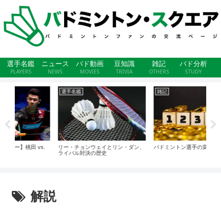
選手名鑑
ニュース
バド動画
豆知識
雑記
バド分析
PLAYERS
NEWS
MOVIES
TRIVIA
OTHERS
STUDY
雑記
ニュース
豆
ン、
バドミントン選手の賞金は低い？
バドミントンルールの改正！チャレ
リー
ンジ制度やメディカルタイムアウト
件を
ルールが変更に
解説