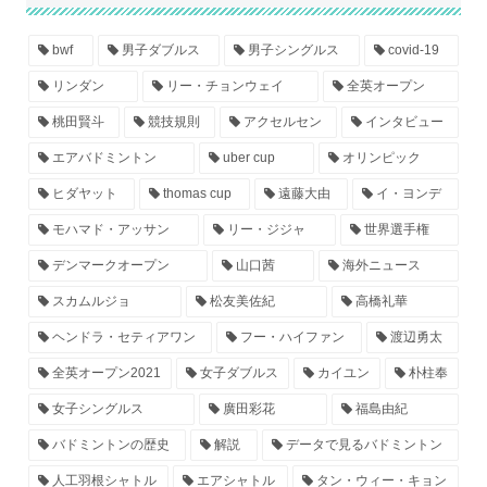
bwf
男子ダブルス
男子シングルス
covid-19
リンダン
リー・チョンウェイ
全英オープン
桃田賢斗
競技規則
アクセルセン
インタビュー
エアバドミントン
uber cup
オリンピック
ヒダヤット
thomas cup
遠藤大由
イ・ヨンデ
モハマド・アッサン
リー・ジジャ
世界選手権
デンマークオープン
山口茜
海外ニュース
スカムルジョ
松友美佐紀
高橋礼華
ヘンドラ・セティアワン
フー・ハイファン
渡辺勇太
全英オープン2021
女子ダブルス
カイユン
朴柱奉
女子シングルス
廣田彩花
福島由紀
バドミントンの歴史
解説
データで見るバドミントン
人工羽根シャトル
エアシャトル
タン・ウィー・キョン