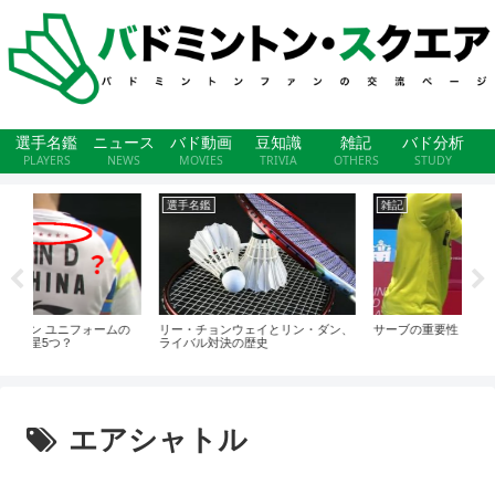
選手名鑑
ニュース
バド動画
豆知識
雑記
バド分析
PLAYERS
NEWS
MOVIES
TRIVIA
OTHERS
STUDY
選手名鑑
雑記
バ
ムの
リー・チョンウェイとリン・ダン、
サーブの重要性
バド
ライバル対決の歴史
男子
エアシャトル