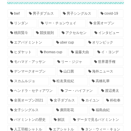
bwf
男子ダブルス
男子シングルス
covid-19
リンダン
リー・チョンウェイ
全英オープン
桃田賢斗
競技規則
アクセルセン
インタビュー
エアバドミントン
uber cup
オリンピック
ヒダヤット
thomas cup
遠藤大由
イ・ヨンデ
モハマド・アッサン
リー・ジジャ
世界選手権
デンマークオープン
山口茜
海外ニュース
スカムルジョ
松友美佐紀
高橋礼華
ヘンドラ・セティアワン
フー・ハイファン
渡辺勇太
全英オープン2021
女子ダブルス
カイユン
朴柱奉
女子シングルス
廣田彩花
福島由紀
バドミントンの歴史
解説
データで見るバドミントン
人工羽根シャトル
エアシャトル
タン・ウィー・キョン